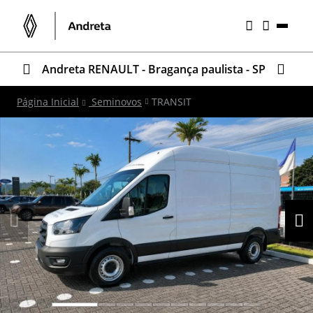
Andreta RENAULT - Bragança paulista - SP
Página Inicial
Seminovos
TRANSIT