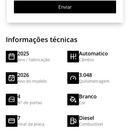
Enviar
Informações técnicas
2025
Automatico
Ano / Fabricação
Câmbio
2026
3.048
Ano do modelo
Quilometragem
4
Branco
N° de portas
Cor
7
Diesel
Final da placa
Combustível