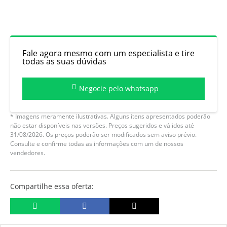
Fale agora mesmo com um especialista e tire
todas as suas dúvidas
Negocie pelo whatsapp
* Imagens meramente ilustrativas. Alguns itens apresentados poderão
não estar disponíveis nas versões. Preços sugeridos e válidos até
31/08/2026. Os preços poderão ser modificados sem aviso prévio.
Consulte e confirme todas as informações com um de nossos
vendedores.
Compartilhe essa oferta: