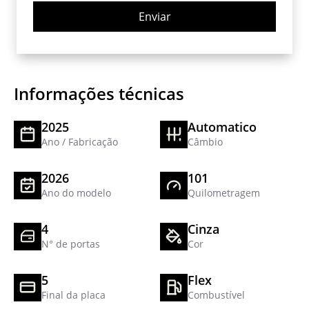
Enviar
Informações técnicas
2025
Automatico
Ano / Fabricação
Câmbio
2026
101
Ano do modelo
Quilometragem
4
Cinza
N° de portas
Cor
5
Flex
Final da placa
Combustível