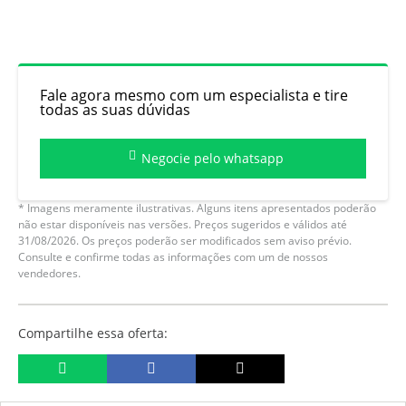
Fale agora mesmo com um especialista e tire
todas as suas dúvidas
Negocie pelo whatsapp
* Imagens meramente ilustrativas. Alguns itens apresentados poderão
não estar disponíveis nas versões. Preços sugeridos e válidos até
31/08/2026. Os preços poderão ser modificados sem aviso prévio.
Consulte e confirme todas as informações com um de nossos
vendedores.
Compartilhe essa oferta: