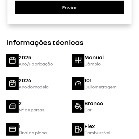
Enviar
Informações técnicas
2025
Manual
Ano / Fabricação
Câmbio
2026
101
Ano do modelo
Quilometragem
2
Branco
N° de portas
Cor
1
Flex
Final da placa
Combustível