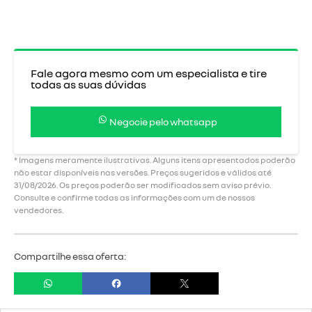
Fale agora mesmo com um especialista e tire
todas as suas dúvidas
Negocie pelo whatsapp
* Imagens meramente ilustrativas. Alguns itens apresentados poderão
não estar disponíveis nas versões. Preços sugeridos e válidos até
31/08/2026. Os preços poderão ser modificados sem aviso prévio.
Consulte e confirme todas as informações com um de nossos
vendedores.
Compartilhe essa oferta: