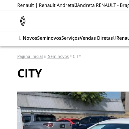
Renault | Renault Andreta
Andreta RENAULT - Brag
Novos
Seminovos
Serviços
Vendas Diretas
Renau
Página Inicial
Seminovos
CITY
CITY