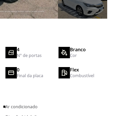
4
Branco
N° de portas
Cor
0
Flex
Final da placa
Combustível
Ar condicionado