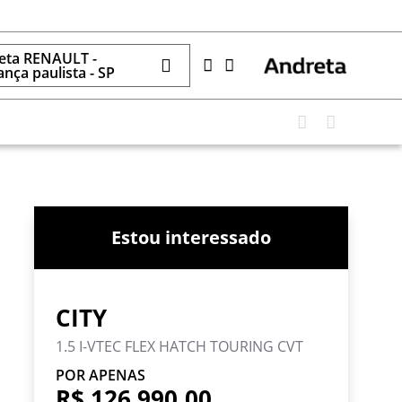
eta RENAULT -
nça paulista - SP
Estou interessado
CITY
1.5 I-VTEC FLEX HATCH TOURING CVT
POR APENAS
R$ 126.990,00