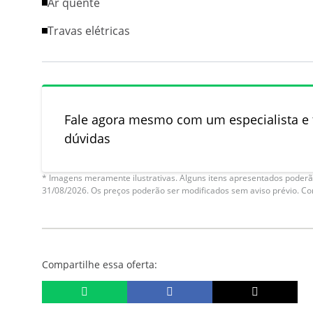
Ar quente
Travas elétricas
Fale agora mesmo com um especialista e t
dúvidas
* Imagens meramente ilustrativas. Alguns itens apresentados poderão
31/08/2026. Os preços poderão ser modificados sem aviso prévio. C
Compartilhe essa oferta: