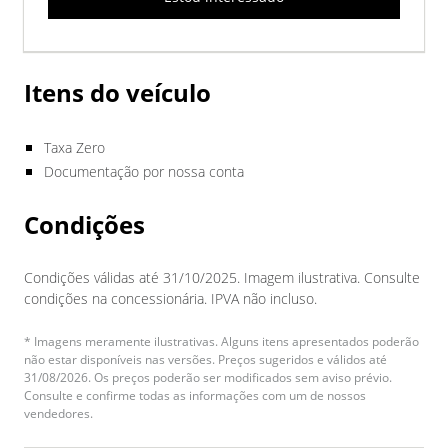
Itens do veículo
Taxa Zero
Documentação por nossa conta
Condições
Condições válidas até 31/10/2025. Imagem ilustrativa. Consulte
condições na concessionária. IPVA não incluso.
* Imagens meramente ilustrativas. Alguns itens apresentados poderão
não estar disponíveis nas versões. Preços sugeridos e válidos até
31/08/2026. Os preços poderão ser modificados sem aviso prévio.
Consulte e confirme todas as informações com um de nossos
vendedores.