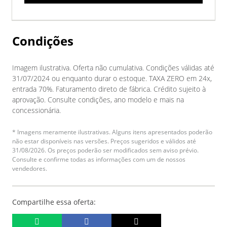
Condições
Imagem ilustrativa. Oferta não cumulativa. Condições válidas até
31/07/2024 ou enquanto durar o estoque. TAXA ZERO em 24x,
entrada 70%. Faturamento direto de fábrica. Crédito sujeito à
aprovação. Consulte condições, ano modelo e mais na
concessionária.
* Imagens meramente ilustrativas. Alguns itens apresentados poderão
não estar disponíveis nas versões. Preços sugeridos e válidos até
31/08/2026. Os preços poderão ser modificados sem aviso prévio.
Consulte e confirme todas as informações com um de nossos
vendedores.
Compartilhe essa oferta: