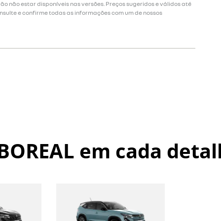
o não estar disponíveis nas versões. Preços sugeridos e válidos até
onsulte e confirme todas as informações com um de nossos
 BOREAL
em cada detal