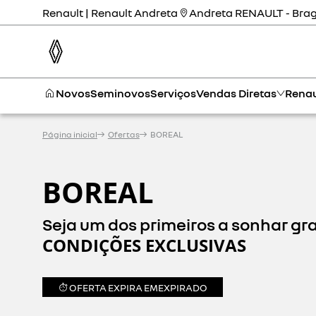
Renault | Renault Andreta
Andreta RENAULT - Brag
Novos
Seminovos
Serviços
Vendas Diretas
Renau
Página inicial
Ofertas
BOREAL
BOREAL
Seja um dos primeiros a sonhar gr
CONDIÇÕES EXCLUSIVAS
OFERTA EXPIRA EM
EXPIRADO