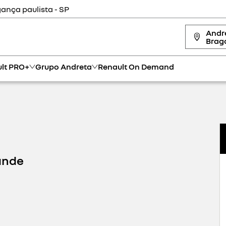
ança paulista - SP
Andr
Braga
lt PRO+
Grupo Andreta
Renault On Demand
ande