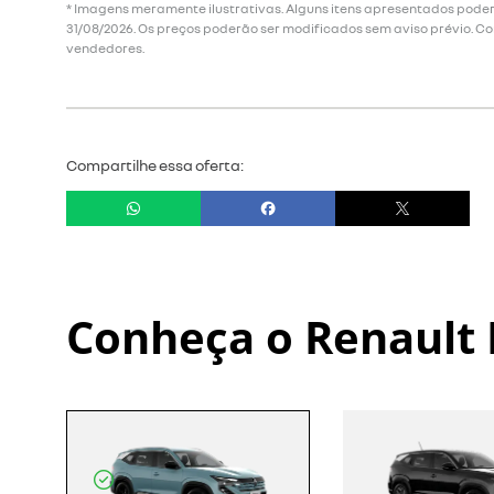
* Imagens meramente ilustrativas. Alguns itens apresentados poderã
31/08/2026. Os preços poderão ser modificados sem aviso prévio. C
vendedores.
Compartilhe essa oferta:
Conheça o
Renault